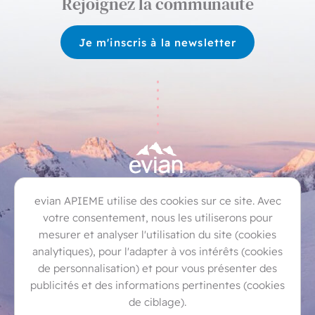
Rejoignez la communauté
Je m'inscris à la newsletter
Bernex
Champanges
Évian-les-Bains
evian APIEME utilise des cookies sur ce site. Avec
Féternes
Larringes
Lugrin
Marin
votre consentement, nous les utiliserons pour
mesurer et analyser l'utilisation du site (cookies
Maxilly-sur-Léman
Neuvecelle
Publier
analytiques), pour l'adapter à vos intérêts (cookies
Saint-Paul-en-Chablais
Thollon-les-Mémises
de personnalisation) et pour vous présenter des
publicités et des informations pertinentes (cookies
Vinzier
de ciblage).