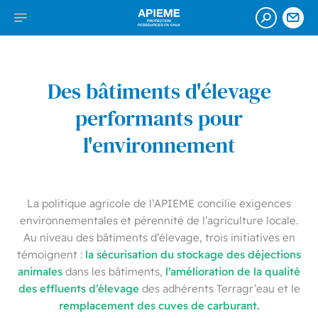
Accéder
APIEME
Afficher
Ouvrir
Nou
au
:
la
cont
la
contenu
Association
recherch
navigation
de
protection
Des bâtiments d'élevage
de
performants pour
l’impluvium
des
l'environnement
eaux
minérales
à
La politique agricole de l’APIEME concilie exigences
Evian
environnementales et pérennité de l’agriculture locale.
Au niveau des bâtiments d’élevage, trois initiatives en
la sécurisation du stockage des déjections
témoignent :
animales
l’amélioration de la qualité
dans les bâtiments,
des effluents d’élevage
des adhérents Terragr’eau et le
remplacement des cuves de carburant.