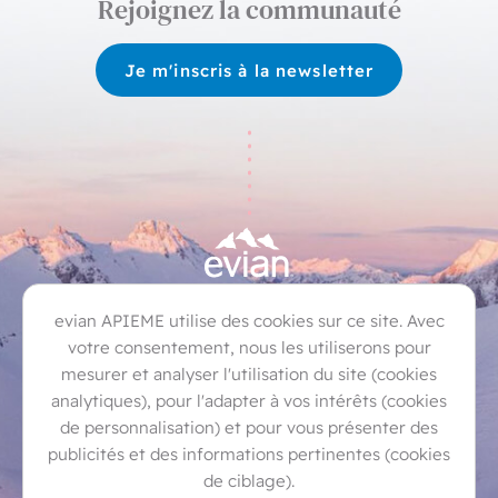
Rejoignez la communauté
Je m'inscris à la newsletter
Bernex
Champanges
Évian-les-Bains
evian APIEME utilise des cookies sur ce site. Avec
Féternes
Larringes
Lugrin
Marin
votre consentement, nous les utiliserons pour
mesurer et analyser l'utilisation du site (cookies
Maxilly-sur-Léman
Neuvecelle
Publier
analytiques), pour l'adapter à vos intérêts (cookies
Saint-Paul-en-Chablais
Thollon-les-Mémises
de personnalisation) et pour vous présenter des
publicités et des informations pertinentes (cookies
Vinzier
de ciblage).