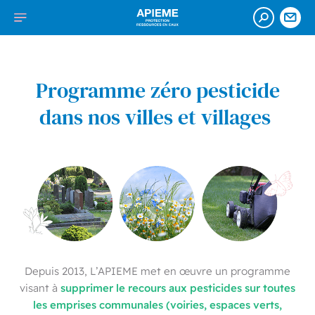
Accéder
APIEME
Afficher
Ouvrir
Nou
au
:
la
cont
la
contenu
Association
recherch
navigation
de
protection
Programme zéro pesticide
de
dans nos villes et villages
l’impluvium
des
eaux
minérales
à
Evian
Depuis 2013, L’APIEME met en œuvre un programme
supprimer le recours aux pesticides
sur toutes
visant à
les emprises communales (voiries, espaces verts,