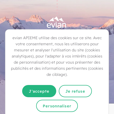
Bernex
Champanges
Évian-les-Bains
evian APIEME utilise des cookies sur ce site. Avec
Féternes
Larringes
Lugrin
Marin
votre consentement, nous les utiliserons pour
mesurer et analyser l'utilisation du site (cookies
Maxilly-sur-Léman
Neuvecelle
Publier
analytiques), pour l'adapter à vos intérêts (cookies
Saint-Paul-en-Chablais
Thollon-les-Mémises
de personnalisation) et pour vous présenter des
publicités et des informations pertinentes (cookies
Vinzier
de ciblage).
Contact
Mentions légales
J'accepte
Je refuse
Politique de protection de la vie privée
Personnaliser
Gestion des cookies
Politique cookies