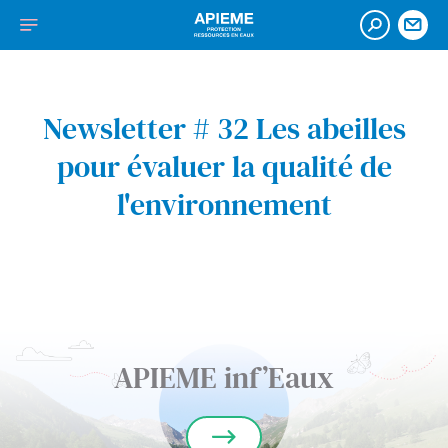
Accéder
APIEME
Afficher
Ouvrir
Nou
au
:
la
cont
la
contenu
Association
recherch
navigation
de
protection
Newsletter # 32 Les abeilles
de
pour évaluer la qualité de
l’impluvium
des
l'environnement
eaux
minérales
à
Evian
APIEME inf’Eaux