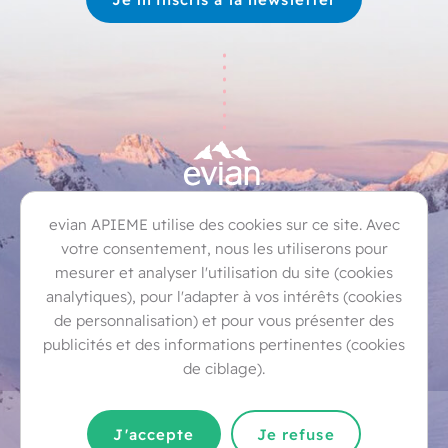
Bernex
Champanges
Évian-les-Bains
evian APIEME utilise des cookies sur ce site. Avec
Féternes
Larringes
Lugrin
Marin
votre consentement, nous les utiliserons pour
mesurer et analyser l'utilisation du site (cookies
Maxilly-sur-Léman
Neuvecelle
Publier
analytiques), pour l'adapter à vos intérêts (cookies
Saint-Paul-en-Chablais
Thollon-les-Mémises
de personnalisation) et pour vous présenter des
publicités et des informations pertinentes (cookies
Vinzier
de ciblage).
Contact
Mentions légales
J'accepte
Je refuse