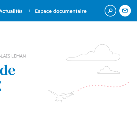
Actualités
Espace documentaire
Ouvrir
Nou
la
cont
recherch
ABLAIS LEMAN
 de
E