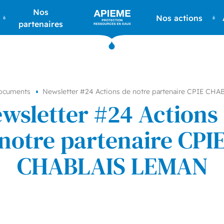
Nos
APIEME
Nos actions
partenaires
:
Association
de
protection
de
l’impluvium
ocuments
Newsletter #24 Actions de notre partenaire CPIE CH
des
wsletter #24 Actions
eaux
minérales
notre partenaire CPI
à
Evian
CHABLAIS LEMAN